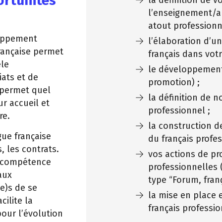
ortunités
l’enseignement/a
atout professionn
loppement
l’élaboration d’un 
rançaise permet
français dans vo
èle
le développement 
iats et de
promotion) ;
 permet quel
la définition de n
ur accueil et
professionnel ;
re.
la construction d
gue française
du français profe
, les contrats.
vos actions de pr
ne compétence
professionnelles 
aux
type “Forum, franç
e)s de se
la mise en place e
cilite la
français professio
pour l’évolution