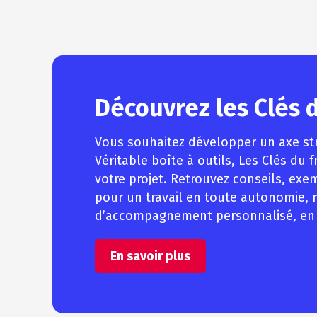
Découvrez les Clés d
Vous souhaitez développer un axe str
Véritable boîte à outils, Les Clés d
votre projet. Retrouvez conseils, exe
pour un travail en toute autonomie, 
d’accompagnement personnalisé, en pa
En savoir plus