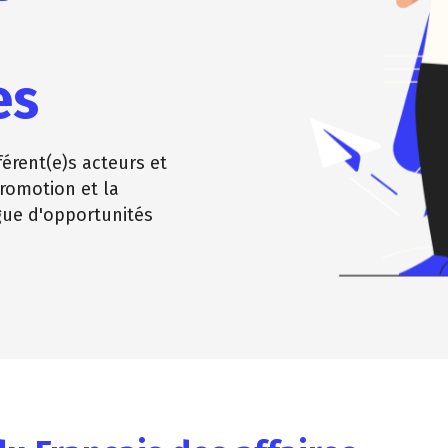
es
férent(e)s acteurs et
promotion et la
gue d'opportunités