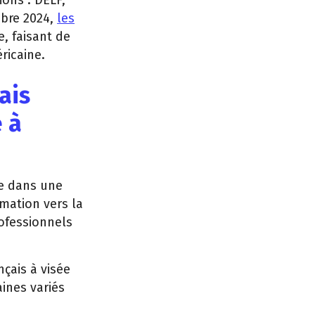
ions : DELF,
mbre 2024,
les
e, faisant de
ricaine.
ais
 à
ée dans une
rmation vers la
rofessionnels
çais à visée
ines variés