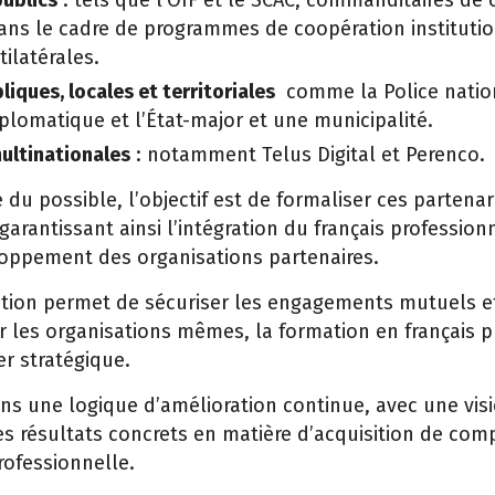
ublics
: tels que l’OIF et le SCAC, commanditaires de 
ans le cadre de programmes de coopération instituti
ilatérales.
liques, locales et territoriales
comme la Police natio
plomatique et l’État-major et une municipalité.
ultinationales
: notamment Telus Digital et Perenco.
du possible, l’objectif est de formaliser ces partenar
 garantissant ainsi l’intégration du français profession
oppement des organisations partenaires.
sation permet de sécuriser les engagements mutuels et
r les organisations mêmes, la formation en français 
r stratégique.
dans une logique d’amélioration continue, avec une vi
es résultats concrets en matière d’acquisition de com
ofessionnelle.