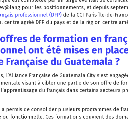
ique est complétée par un large éventail de certificat
t ev@lang pour les positionnements, et depuis septe
ançais professionnel (DFP)
de la CCI Paris Île-de-Franc
eul centre agréé DFP du pays et de la région centre amé
offres de formation en franç
ionnel ont été mises en place
ce Française du Guatemala ?
s, l’Alliance Française de Guatemala City s’est engag
imentale visant à cibler une partie de son offre de fo
 l’apprentissage du français dans certains secteurs p
 a permis de consolider plusieurs programmes de fran
e ou fonctionnelle. Ces formations couvrent des doma