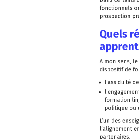
Dans certains c
fonctionnels o
prospection pr
Quels ré
apprent
A mon sens, le 
dispositif de f
l’assiduité d
l’engagement 
formation lin
politique ou
L’un des ensei
l’alignement en
partenaires.