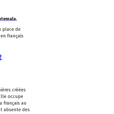
atemala.
n place de
en français
t
ières créées
Elle occupe
u français au
nt absente des