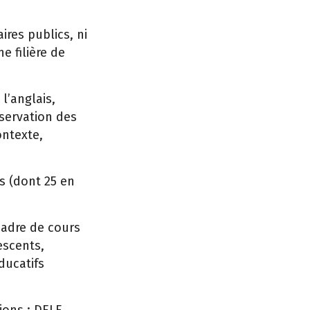
ires publics, ni
e filière de
l’anglais,
éservation des
ntexte,
s (dont 25 en
cadre de cours
escents,
ducatifs