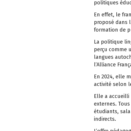
politiques édu
En effet, le fr
proposé dans le
formation de pr
La politique li
perçu comme un
langues autoch
l’Alliance Fran
En 2024, elle m
activité selon 
Elle a accueill
externes. Tous 
étudiants, sala
indirects.