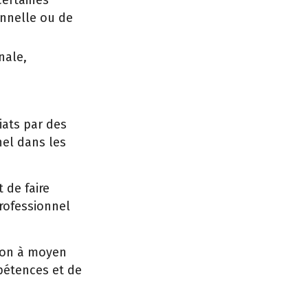
certaines
onnelle ou de
nale,
iats par des
nel dans les
 de faire
professionnel
sion à moyen
pétences et de