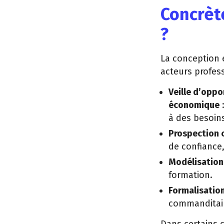
Concrèt
?
La conception e
acteurs profes
Veille d’oppo
économique
:
à des besoin
Prospection 
de confiance
Modélisatio
formation.
Formalisatio
commanditai