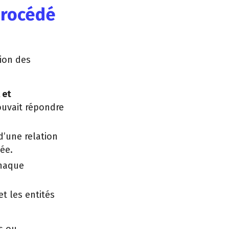
procédé
tion des
 et
pouvait répondre
d’une relation
ée.
chaque
et les entités