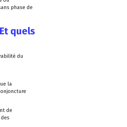
es ou
 sans phase de
Et quels
rabilité du
que la
 conjoncture
nt de
 des