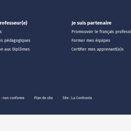
professeur(e)
Je suis partenaire
s
Promouvoir le français profess
es pédagogiques
Former mes équipes
on aux Diplômes
Certifier mes apprenant(e)s
é : non conforme
Plan de site
Site : La Confiserie