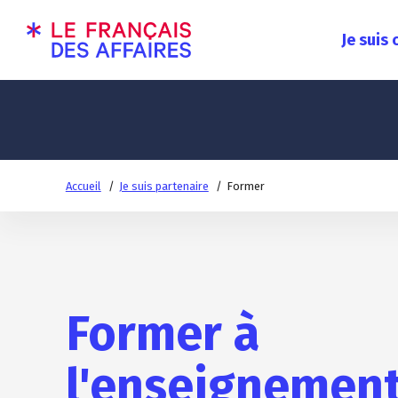
Je suis
Accueil
Je suis partenaire
Former
Former à
l'enseignemen