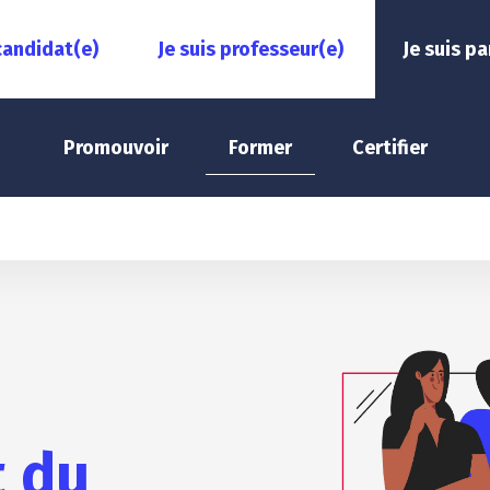
 candidat(e)
Je suis professeur(e)
Je suis pa
Promouvoir
Former
Certifier
t du