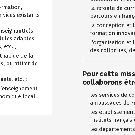
ormation,
la refonte de curr
ervices existants
parcours en franç
la conception et 
nseignant(e)s
formation innovan
dules adaptés
l’organisation et 
 etc. ;
des colloques, d
 rapide de la
, ou attirer de
Pour cette miss
nts, etc. ;
collaborons étr
 l’enseignement
les services de c
nomique local.
ambassades de Fra
les établissements
Instituts français 
les départements 