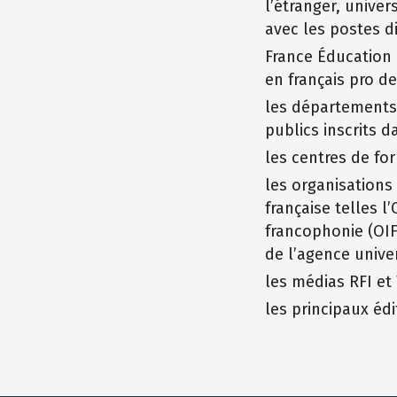
l’étranger, univer
avec les postes d
France Éducation 
en français pro d
les départements 
publics inscrits d
les centres de for
les organisations
française telles l
francophonie (OIF
de l’agence univer
les médias RFI et
les principaux éd