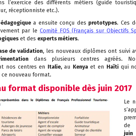
s l’exercice des différents métiers (guide tourist
ur, réceptionniste etc.).
pédagogique
a ensuite conçu des
prototypes
. Ces d
sivement par le
Comité FOS (Français sur Objectifs Sp
ogiques
et des
experts métiers
.
ase de validation
, les nouveaux diplômes ont suivi 
imentation
dans plusieurs centres agréés. No
ent nos centres en
Italie,
au
Kenya
et en
Haïti
qui n
 ce nouveau format.
u format disponible dès juin 2017
Le n
s’ap
pre
de 
jui