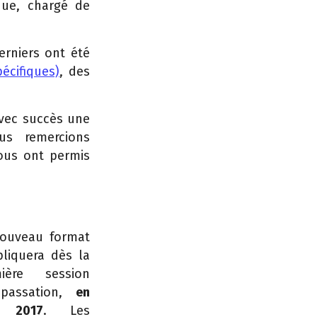
ique, chargé de
erniers ont été
écifiques)
, des
avec succès une
us remercions
ous ont permis
ouveau format
pliquera dès la
mière session
passation,
en
n 2017
. Les