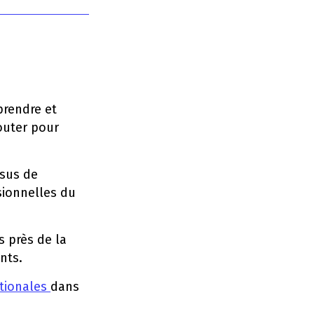
prendre et
écouter pour
ssus de
ssionnelles du
s près de la
nts.
ationales
dans