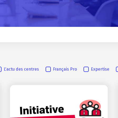
L'actu des centres
Français Pro
Expertise