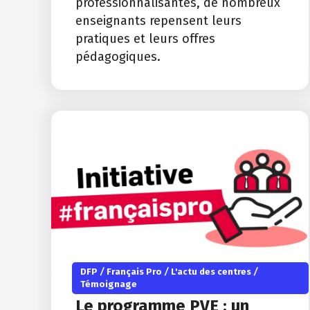
professionnalisantes, de nombreux
enseignants repensent leurs
pratiques et leurs offres
pédagogiques.
DFP
/
Français Pro
/
L'actu des centres
/
Témoignage
Le programme PVE : un